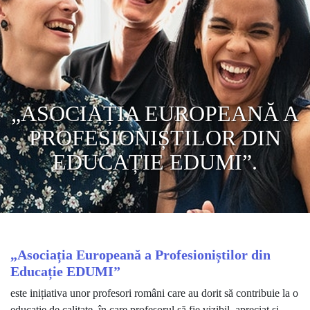
„ASOCIAȚIA EUROPEANĂ A
PROFESIONIȘTILOR DIN
EDUCAȚIE EDUMI”.
„Asociația Europeană a Profesioniștilor din
Educație EDUMI”
este inițiativa unor profesori români care au dorit să contribuie la o
educație de calitate, în care profesorul să fie vizibil, apreciat și