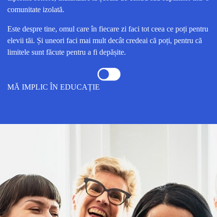
comunitate izolată.
Este despre tine, omul care în fiecare zi faci tot ceea ce poți pentru
elevii tăi. Și uneori faci mai mult decât credeai că poți, pentru că
limitele sunt făcute pentru a fi depășite.
MĂ IMPLIC ÎN EDUCAȚIE