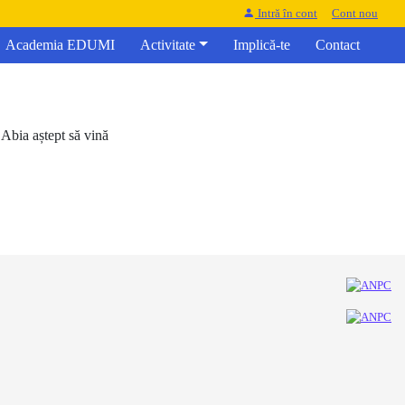
Intră în cont
Cont nou
Academia EDUMI
Activitate
Implică-te
Contact
Abia aștept să vină