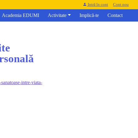
Intră în cont
Cont nou
Academia EDUMI
Activitate
Implică-te
Contact
ite
ersonală
sanatoase-intre-viata-