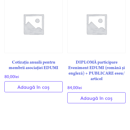
Cotizația anuală pentru
DIPLOMĂ participare
membrii asociaţiei EDUMI
Eveniment EDUMI (română și
engleză) + PUBLICARE eseu/
80,00
lei
articol
Adaugă în coș
84,00
lei
Adaugă în coș