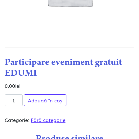
Participare eveniment gratuit
EDUMI
0,00
lei
Cantitate Participare eveniment gratuit EDUMI
Adaugă în coș
Categorie:
Fără categorie