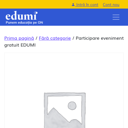
Intră în cont
Cont nou
Prima pagină
/
Fără categorie
/ Participare eveniment
gratuit EDUMI