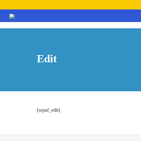
Edit
[wpuf_edit]