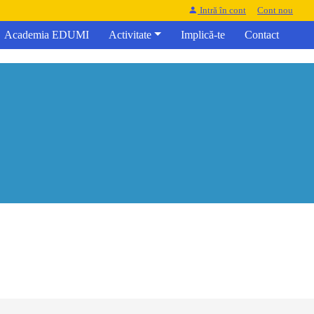
Intră în cont
Cont nou
Academia EDUMI
Activitate
Implică-te
Contact