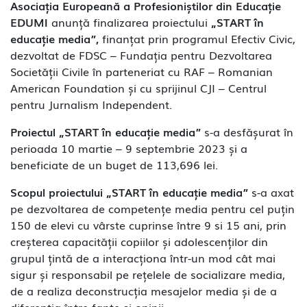
Asociația Europeană a Profesioniștilor din Educație
EDUMI
anunță finalizarea proiectului
„START în
educație media”,
finanțat prin programul Efectiv Civic,
dezvoltat de FDSC – Fundația pentru Dezvoltarea
Societății Civile în parteneriat cu RAF – Romanian
American Foundation și cu sprijinul CJI – Centrul
pentru Jurnalism Independent.
Proiectul „START în educație media”
s-a
desfășurat în
perioada 10 martie – 9 septembrie 2023 și a
beneficiate de un buget de
113,696 lei.
Scopul proiectului „START în educație media”
s-a axat
pe dezvoltarea de competențe media pentru cel puțin
150 de elevi cu vârste cuprinse între 9 si 15 ani, prin
creșterea capacității copiilor și adolescenților din
grupul țintă de a interacționa într-un mod cât mai
sigur și responsabil pe rețelele de socializare media,
de a realiza deconstrucția mesajelor media și de a