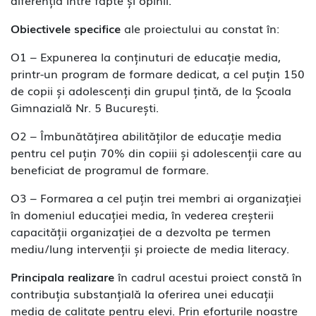
diferenția între fapte și opinii.
Obiectivele specifice
ale proiectului au constat în:
O1 – Expunerea la conținuturi de educație media,
printr-un program de formare dedicat, a cel puțin 150
de copii și adolescenți din grupul țintă, de la Școala
Gimnazială Nr. 5 București.
O2 – Îmbunătățirea abilităților de educație media
pentru cel puțin 70% din copiii și adolescenții care au
beneficiat de programul de formare.
O3 – Formarea a cel puțin trei membri ai organizației
în domeniul educației media, în vederea creșterii
capacității organizației de a dezvolta pe termen
mediu/lung intervenții și proiecte de media literacy.
Principala realizare
în cadrul acestui proiect constă în
contribuția substanțială la oferirea unei educații
media de calitate pentru elevi. Prin eforturile noastre