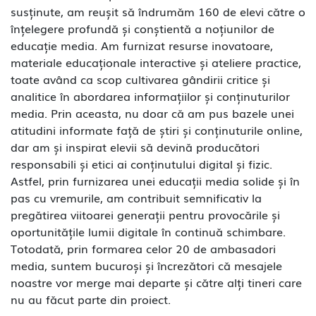
susținute, am reușit să îndrumăm 160 de elevi către o
înțelegere profundă și conștientă a noțiunilor de
educație media. Am furnizat resurse inovatoare,
materiale educaționale interactive și ateliere practice,
toate având ca scop cultivarea gândirii critice și
analitice în abordarea informațiilor și conținuturilor
media. Prin aceasta, nu doar că am pus bazele unei
atitudini informate față de știri și conținuturile online,
dar am și inspirat elevii să devină producători
responsabili și etici ai conținutului digital și fizic.
Astfel, prin furnizarea unei educații media solide și în
pas cu vremurile, am contribuit semnificativ la
pregătirea viitoarei generații pentru provocările și
oportunitățile lumii digitale în continuă schimbare.
Totodată, prin formarea celor 20 de ambasadori
media, suntem bucuroși și încrezători că mesajele
noastre vor merge mai departe și către alți tineri care
nu au făcut parte din proiect.